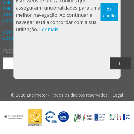
Este website utiliza cookies que
Soluções Gás
asseguram funcionalidades para uma
Eu
Soluções Eletricidade
Destaques
melhor navegação. Ao continuar a
aceito
Contactos
navegar está a concordar com a sua
utilização.
Ler mais
Política Privacidade e Segurança (RGPD)
Código de Ética e Conduta
PESQUISA
© 2026 Enermeter - Todos os direitos reservados |
Legal