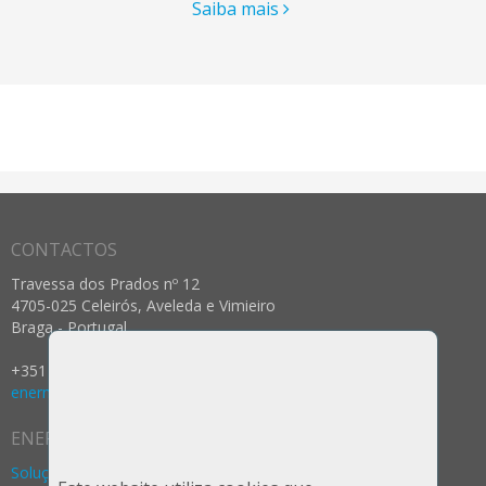
Saiba mais
CONTACTOS
Travessa dos Prados nº 12
4705-025 Celeirós, Aveleda e Vimieiro
Braga - Portugal
+351 253 287 237 (Rede Fixa Nacional)
enermeter@enermeter.pt
ENERMETER
Soluções Água