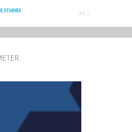
E STUDIES
PT
METER.