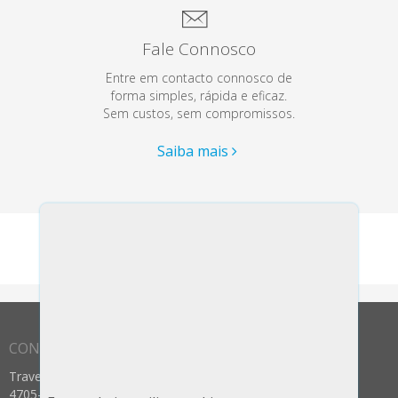
Fale Connosco
Entre em contacto connosco de
forma simples, rápida e eficaz.
Sem custos, sem compromissos.
Saiba mais
CONTACTOS
Travessa dos Prados nº 12
4705-025 Celeirós, Aveleda e Vimieiro