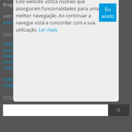
Este website utiliza cookies que
Braga - Portugal
asseguram funcionalidades para uma
Eu
melhor navegação. Ao continuar a
aceito
+351 253 287 237 (Rede Fixa Nacional)
enermeter@enermeter.pt
navegar está a concordar com a sua
utilização.
Ler mais
ENERMETER
Soluções Água
Soluções Gás
Soluções Eletricidade
Destaques
Contactos
Política Privacidade e Segurança (RGPD)
Código de Ética e Conduta
PESQUISA