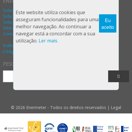
ENERMETER
Soluções Água
Este website utiliza cookies que
Soluções Gás
asseguram funcionalidades para uma
Eu
Soluções Eletricidade
melhor navegação. Ao continuar a
aceito
Destaques
navegar está a concordar com a sua
Contactos
utilização.
Ler mais
Política Privacidade e Segurança (RGPD)
Código de Ética e Conduta
PESQUISA
© 2026 Enermeter - Todos os direitos reservados |
Legal