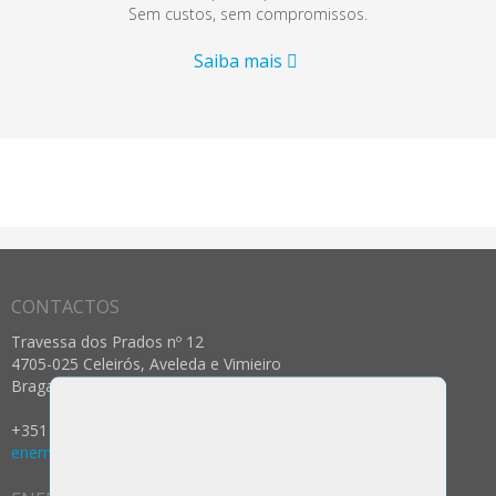
Sem custos, sem compromissos.
Saiba mais
CONTACTOS
Travessa dos Prados nº 12
4705-025 Celeirós, Aveleda e Vimieiro
Braga - Portugal
+351 253 287 237 (Rede Fixa Nacional)
enermeter@enermeter.pt