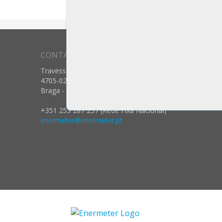
CONTACTOS
Travessa dos Prados nº 12
4705-025 Celeirós, Aveleda e Vimieiro
Braga - Portugal
+351 253 287 237 (Rede Fixa Nacional)
enermeter@enermeter.pt