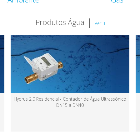
Produtos Água
Ver
IZAR RDC Premium R4 - Concentrador Rádio de Dados
(até 10.000 Contadores)