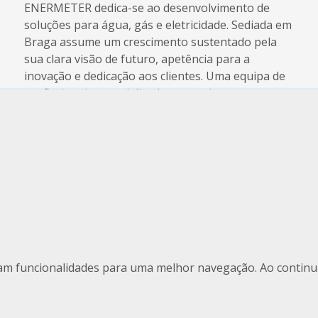
ENERMETER dedica-se ao desenvolvimento de
soluções para água, gás e eletricidade. Sediada em
Braga assume um crescimento sustentado pela
sua clara visão de futuro, apetência para a
inovação e dedicação aos clientes. Uma equipa de
profissionais especializados, experientes e
motivados a respondem com sucesso aos desafios.
Destaques
Ver
ram funcionalidades para uma melhor navegação. Ao continu
PME Excelência 2024 - Mais um ano a Liderar com
Excelência!