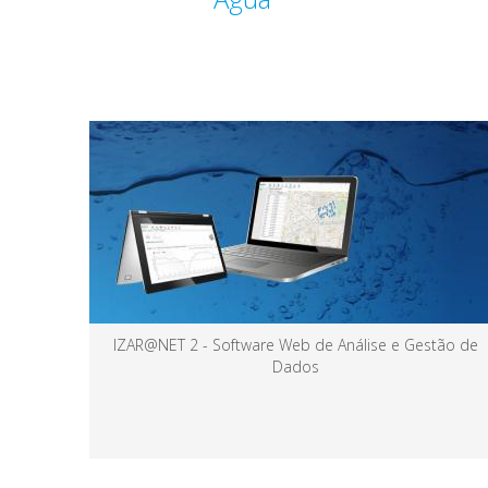
IZAR RC i R4 - Módulo Emissor Rádio