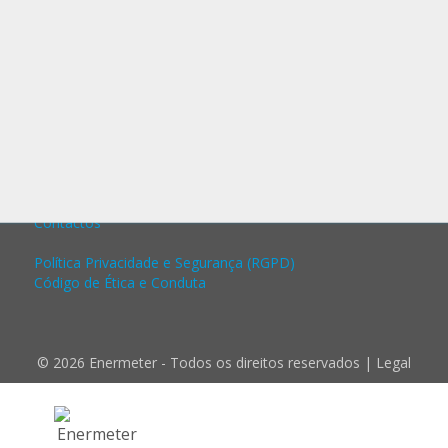
ENERMETER
P
Soluções Água
Soluções Gás
Soluções Eletricidade
Destaques
Contactos
Política Privacidade e Segurança (RGPD)
Código de Ética e Conduta
© 2026 Enermeter - Todos os direitos reservados |
Legal