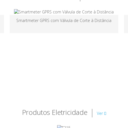
Newlog 4 DR Mk 2 Pressões na Rede
Produtos Eletricidade
Ver