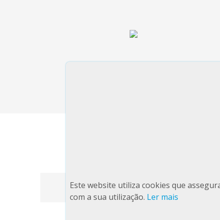
Estatuto Inovadora COTEC 2026
Este website utiliza cookies que assegu
com a sua utilização.
Ler mais