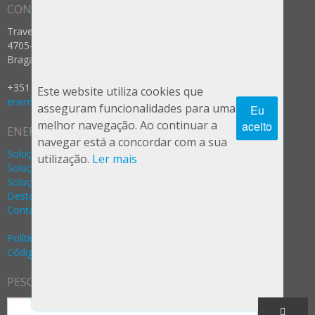
CONTACTOS
Travessa dos Prados nº 12
4705-025 Celeirós, Aveleda e Vimieiro
Braga - Portugal
+351 253 287 237 (Rede Fixa Nacional)
Este website utiliza cookies que
enermeter@enermeter.pt
asseguram funcionalidades para uma
Eu
melhor navegação. Ao continuar a
aceito
ENERMETER
navegar está a concordar com a sua
Soluções Água
utilização.
Ler mais
Soluções Gás
Soluções Eletricidade
Destaques
Contactos
Política Privacidade e Segurança (RGPD)
Código de Ética e Conduta
PESQUISA