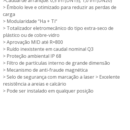
>Caudal de arranque: 0,5 l/h (DN15); 1,0 l/h (DN20)
> Êmbolo leve e otimizado para reduzir as perdas de
carga
> Modularidade “Ha + Ti“
> Totalizador eletromecânico do tipo extra-seco de
plástico ou de cobre-vidro
> Aprovação MID até R=800
> Ruído inexistente em caudal nominal Q3
> Proteção ambiental IP 68
> Filtro de partículas interno de grande dimensão
> Mecanismo de anti-fraude magnética
> Selo de segurança com marcação a laser > Excelente
resistência a areias e calcário
> Pode ser instalado em qualquer posição