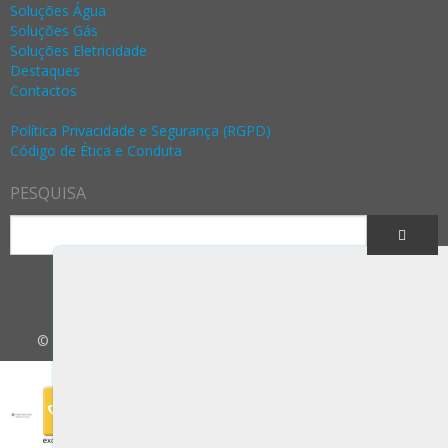
Soluções Água
Soluções Gás
Soluções Eletricidade
Destaques
Contactos
Política Privacidade e Segurança (RGPD)
Código de Ética e Conduta
PESQUISA
© 2026 Enermeter - Todos os direitos reservados |
Legal