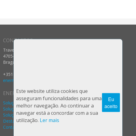
CONTACTOS
Travessa dos Prados nº 12
4705-025 Celeirós, Aveleda e Vimieiro
Braga - Portugal
+351 253 287 237 (Rede Fixa Nacional)
enermeter@enermeter.pt
Este website utiliza cookies que
ENERMETER
asseguram funcionalidades para uma
Eu
Soluções Água
melhor navegação. Ao continuar a
aceito
Soluções Gás
navegar está a concordar com a sua
Soluções Eletricidade
utilização.
Ler mais
Destaques
Contactos