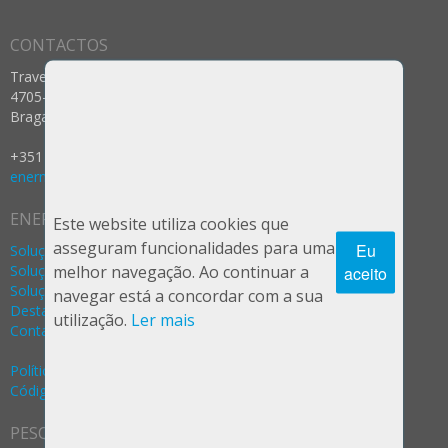
CONTACTOS
Travessa dos Prados nº 12
4705-025 Celeirós, Aveleda e Vimieiro
Braga - Portugal
+351 253 287 237 (Rede Fixa Nacional)
enermeter@enermeter.pt
ENERMETER
Este website utiliza cookies que
asseguram funcionalidades para uma
Eu
Soluções Água
Soluções Gás
melhor navegação. Ao continuar a
aceito
Soluções Eletricidade
navegar está a concordar com a sua
Destaques
utilização.
Ler mais
Contactos
Política Privacidade e Segurança (RGPD)
Código de Ética e Conduta
PESQUISA